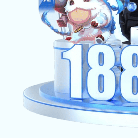
纯净水设备
反渗透设备
软化水设备
EDI设备
农村净水服务站
水处理药剂阻垢剂
设备配件与耗材
过滤器
污水处理设备
饲料拆包机