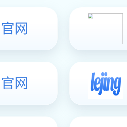
厂房厂景
厂房厂景