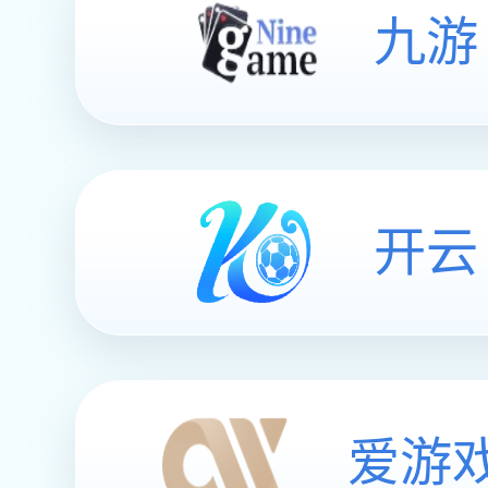
QQ：2833353951
E-mail：2833353951@qq.com
地址：济宁市任城区李营街道三笑工业
园
-->
联系人：
石经理
网站豪利
豪利777登录 中心
777登录
纯净水设备
反渗透设备
公司简介
豪利777
软化水设备
EDI设备