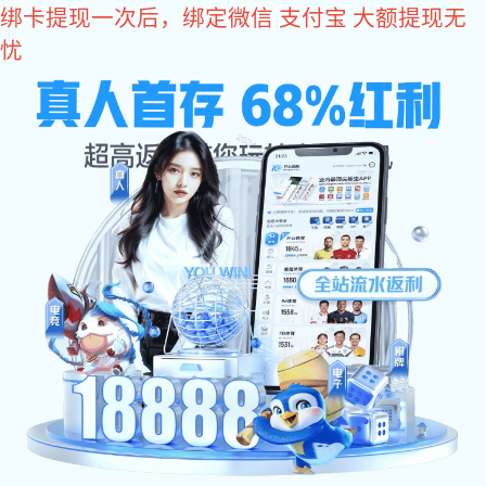
豪利777登录
网站豪利777登录
公司简介
豪利777登录 中心
过滤器
栏目导航