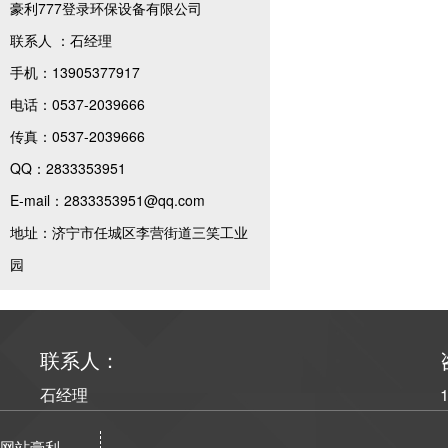
豪利777登录环保设备有限公司
联系人 ：石经理
手机：13905377917
电话：0537-2039666
传真：0537-2039666
QQ：2833353951
E-mail：2833353951@qq.com
地址：济宁市任城区李营街道三笑工业
园
联系人：
石经理
网站豪利