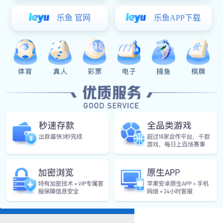
过滤器
超滤系统
污水处理设备
饲料拆包机
豪利777登录:豪利777登录 动态
成功案例
厂房厂景
在线留言
过滤器
豪利777登录:联系豪利777登录
联系豪利777登录