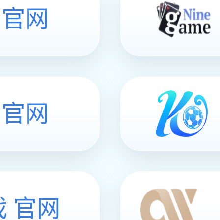
咨询热线：
13905377917，0537-2039666
豪利777登录环保设备有限公司
联系人 ：石经理
手机：13905377917