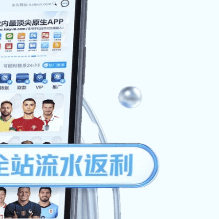
豪利777登录
您当前位置:
/ 反渗透设备/反渗透设备
10