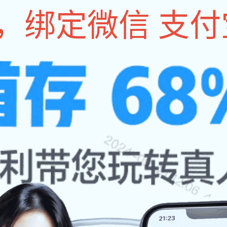
登录:豪利
豪利777登录 动态
成功案例
厂
录 中心