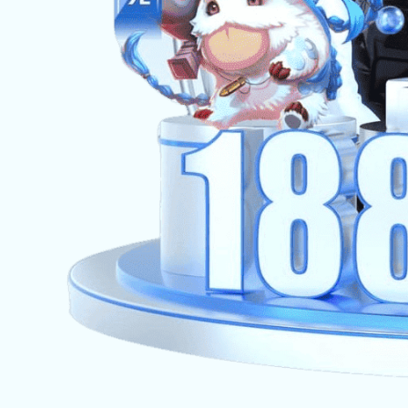
纯净水设备
反渗透设备
软化水设备
EDI设备
农村净水服务站
水处理药剂阻垢剂
设备配件与耗材
过滤器
污水处理设备
饲料拆包机