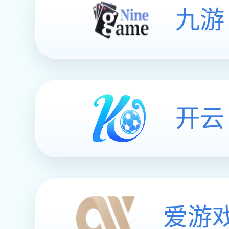
QQ：2833353951
E-mail：2833353951@qq.com
地址：济宁市任城区李营街道三笑工业
园
-->
联系人：
石经理
网站豪利
豪利777登录 中心
777登录
纯净水设备
反渗透设备
公司简介
豪利777
软化水设备
EDI设备