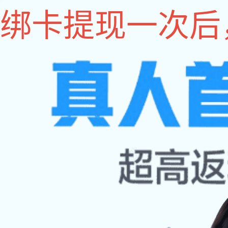
豪利777登录
网站豪利777登录
公司简介
豪利777
777登