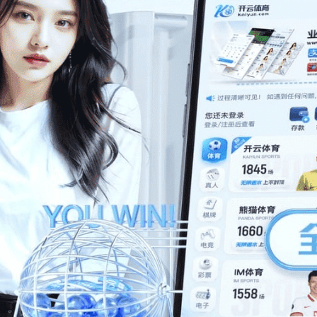
反渗透设备
反渗透设备
发布时间：2021-08-